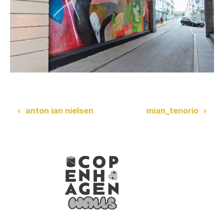
‹
anton ian nielsen
mian_tenorio
›