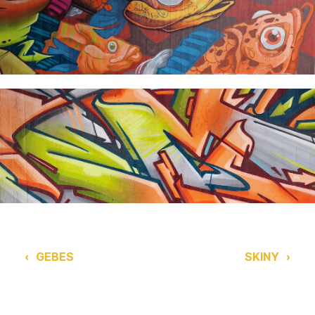
‹
GEBES
SKINY
›