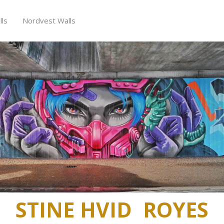
ls
Nordvest Walls
STINE HVID
ROYES