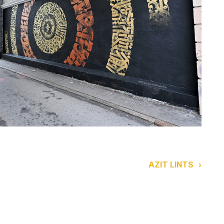
AZIT LINTS
›