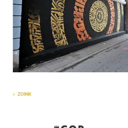
‹
ZOINK